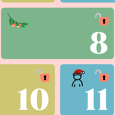
8
10
11