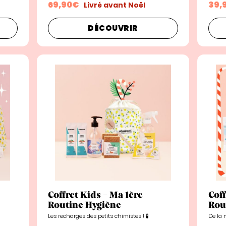
69,90€
39,
Livré avant Noël
DÉCOUVRIR
Coffret Kids - Ma 1ère
Coff
Routine Hygiène
Rou
Les recharges des petits chimistes ! 🧪
De la 