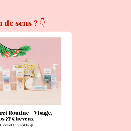
 de sens ? 👇
ret Routine - Visage,
ps & Cheveux
l’utile et l’agréable 🤩