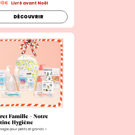
90€
Livré avant Noël
DÉCOUVRIR
ret Famille - Notre
tine Hygiène
magie pour petits et grands ✨