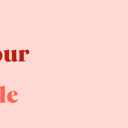
our
le