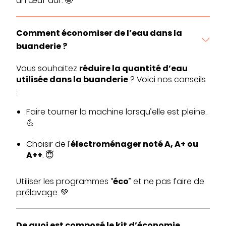
un œuf dur. 🤪
Comment économiser de l’eau dans la
buanderie ?
Vous souhaitez
réduire la quantité d’eau
utilisée dans la buanderie
? Voici nos conseils
:
Faire tourner la machine lorsqu’elle est pleine.
💪
Choisir de l’
électroménager noté A, A+ ou
A++
. 😇
Utiliser les programmes “
éco
” et ne pas faire de
prélavage. 💚
De quoi est composé le kit d’économie