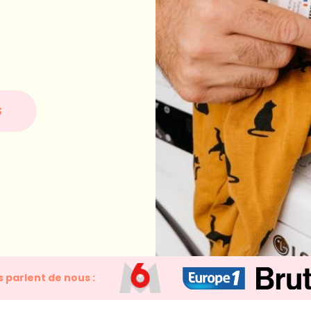
S
ls parlent de nous :