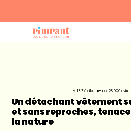
⭐ 4,8/5 étoiles
🏡 + de 28 000 avis
Un détachant vêtement s
et sans reproches, tenace
la nature