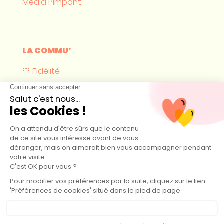
Média Pimpant
LA COMMU’
🧡 Fidélité
Où nous trouver ?
Devenir revendeur
CONTACT
hello@pimpant.com
44 boulevard Maurice Thorez 14160 Dives-sur-Mer