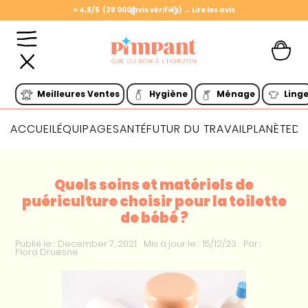
⭐️ 4,8/5 (28 000 avis vérifiés) → Lire les avis
Slide 1 of 2.
Meilleures Ventes
Hygiène
Ménage
Ling
ACCUEIL
ÉQUIPAGE
SANTÉ
FUTUR DU TRAVAIL
PLANÈTE
DI
Quels soins et matériels de
puériculture choisir pour la toilette
de bébé ?
Publié le :
December 7, 2021
Mis à jour le :
15/12/23
Par :
Flora Druesne