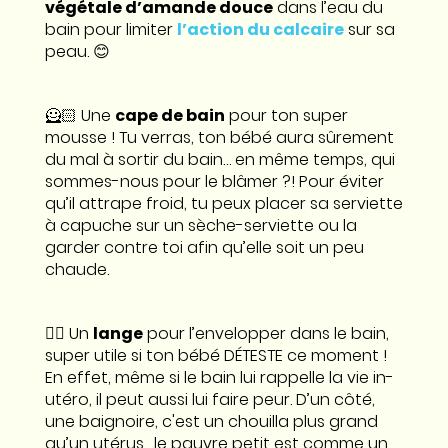
végétale d’amande douce
dans l’eau du
bain pour limiter
l’action du calcaire
sur sa
peau. 😊
🦸🏻 Une
cape de bain
pour ton super
mousse ! Tu verras, ton bébé aura sûrement
du mal à sortir du bain… en même temps, qui
sommes-nous pour le blâmer ?! Pour éviter
qu’il attrape froid, tu peux placer sa serviette
à capuche sur un sèche-serviette ou la
garder contre toi afin qu’elle soit un peu
chaude.
👉🏼 Un
lange
pour l’envelopper dans le bain,
super utile si ton bébé DÉTESTE ce moment !
En effet, même si le bain lui rappelle la vie in-
utéro, il peut aussi lui faire peur. D’un côté,
une baignoire, c'est un chouilla plus grand
qu’un utérus... le pauvre petit est comme un