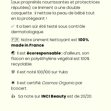
(aux propriétés nourrissantes et protectrices
réputées), ce liniment a une double
casquette : il nettoie la peau de bébé tout
en la protégeant !
✅ Il a bien sûr été testé sous contrôle
dermatologique.
🇫🇷 Notre Liniment Nettoyant est
100%
made in France
.
🌏 Il est
écoresponsable :
d’ailleurs, son
flacon en polyéthylène végétal est 100%
recyclable.
💯 Il est noté 100/100 sur Yuka
🌟 Il est certifié
Cosmos Organic
par
Ecocert.
👍 Sa note sur
INCI Beauty
est de 20/20.