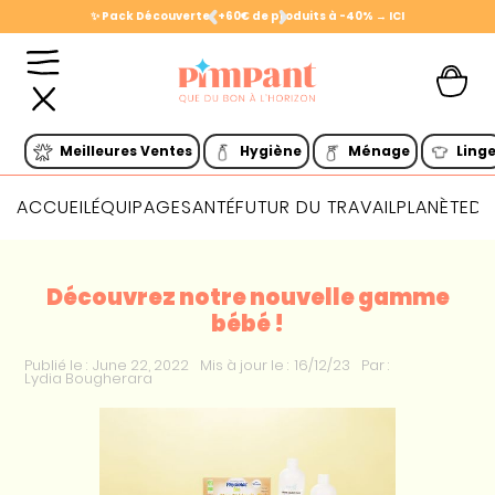
✨ Pack Découverte : +60€ de produits à -40% → ICI
Slide 2 of 2.
Meilleures Ventes
Hygiène
Ménage
Ling
ACCUEIL
ÉQUIPAGE
SANTÉ
FUTUR DU TRAVAIL
PLANÈTE
DI
Découvrez notre nouvelle gamme
bébé !
Publié le :
June 22, 2022
Mis à jour le :
16/12/23
Par :
Lydia Bougherara