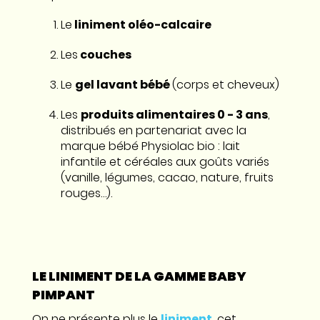
Le
liniment oléo-calcaire
Les
couches
Le
gel lavant bébé
(corps et cheveux)
Les
produits alimentaires 0 - 3 ans
,
distribués en partenariat avec la
marque bébé Physiolac bio : lait
infantile et céréales aux goûts variés
(vanille, légumes, cacao, nature, fruits
rouges…).
LE LINIMENT DE LA GAMME BABY
PIMPANT
On ne présente plus le
liniment
, cet