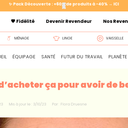
✨ Pack Découverte : +60€ de produits à -40% → ICI
🧡 Fidélité
Devenir Revendeur
Nos Reve
MÉNAGE
LINGE
VAISSELLE
EIL
ÉQUIPAGE
SANTÉ
FUTUR DU TRAVAIL
PLANÈTE
d’acheter ça pour avoir de be
23
Mis à jour le :
3/10/23
Par :
Flora Druesne