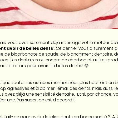
s, vous avez sûrement déjà interrogé votre moteur de 
t avoir de belles dents
”. Ce dernier vous a sûrement 
e de bicarbonate de soude, de blanchiment dentaire, de 
 facettes dentaires ou encore de charbon et autres produ
trucs de stars pour avoir de belles dents ! 😎
st que toutes les astuces mentionnées plus haut ont un p
op agressives et à abîmer l’émail des dents, mais aussi le
 avez déjà une sensibilité dentaire… Et si, par chance, vo
éer une. Pas super, on est d’accord !
 fait-on pour avoir de jolies dents en bonne santé ? 