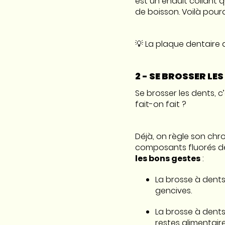
est un enduit collant 
de boisson. Voilà pour
💡 La plaque dentaire 
2 - SE BROSSER L
Se brosser les dents, c
fait-on fait ?
Déjà, on règle son ch
composants fluorés de 
les bons gestes
:
La brosse à dents
gencives.
La brosse à dents
restes alimentair