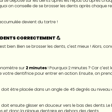
qui se dépose sur les dents après les repas ou après chaq
quoi on conseille de se brosser les dents après chaque re
accumulée devient du tartre !
ES DENTS CORRECTEMENT 💪
’est bien. Bien se brosser les dents, c’est mieux ! Alors,
ronomètre sur
2 minutes
! Pourquoi 2 minutes ? Car c’est l
votre dentifrice pour entrer en action. Ensuite, on prend
 doit être placée dans un angle de 45 degrés au niveau 
 doit ensuite glisser en douceur vers le bas des dents. Le
es et donc la plaque dentaire en dehors des dents.