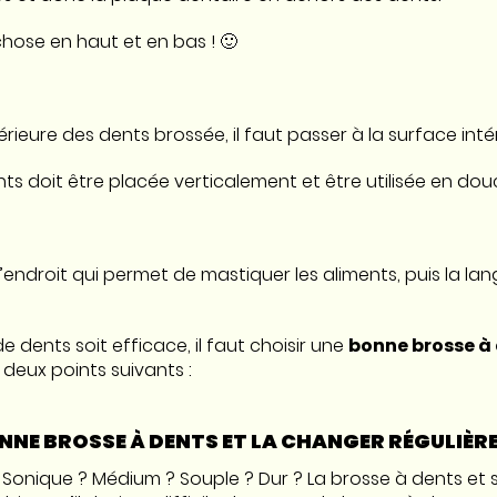
hose en haut et en bas ! 🙂
érieure des dents brossée, il faut passer à la surface inté
ents doit être placée verticalement et être utilisée en dou
 l’endroit qui permet de mastiquer les aliments, puis la lan
 dents soit efficace, il faut choisir une
bonne brosse à
s deux points suivants :
ONNE BROSSE À DENTS ET LA CHANGER RÉGULIÈR
? Sonique ? Médium ? Souple ? Dur ? La brosse à dents et s