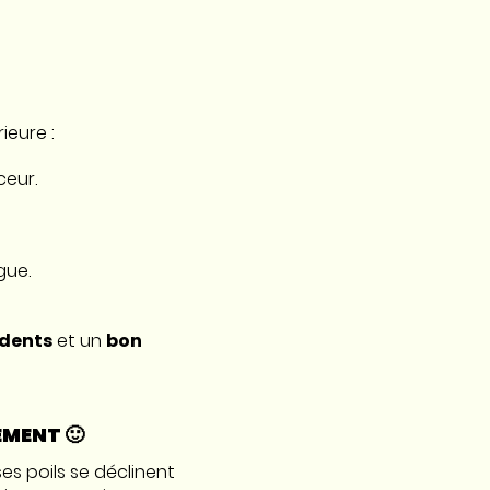
rieure :
ceur.
gue.
 dents
et un
bon
EMENT 🙂
es poils se déclinent