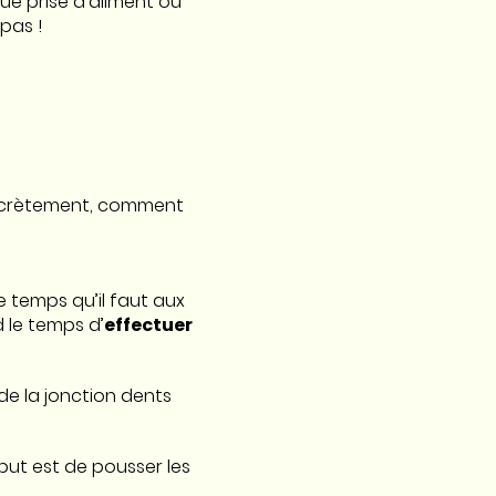
ue prise d’aliment ou
pas !
 concrètement, comment
e temps qu’il faut aux
 le temps d’
effectuer
de la jonction dents
 but est de pousser les