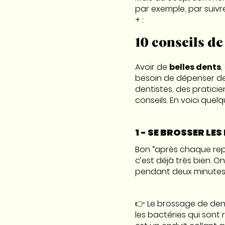
par exemple, par suivr
+ :
10 conseils de
Avoir de
belles dents
,
besoin de dépenser des
dentistes, des pratici
conseils. En voici quel
1 - SE BROSSER LE
Bon “après chaque repas
c’est déjà très bien. On
pendant deux minutes.
👉 Le brossage de den
les bactéries qui sont