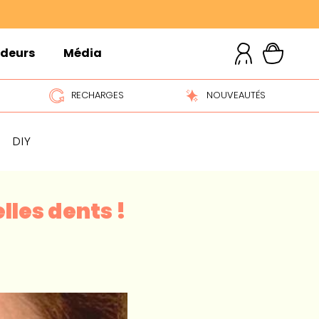
ndeurs
Média
RECHARGES
NOUVEAUTÉS
DIY
lles dents !