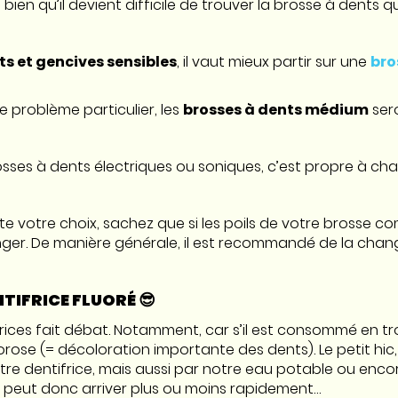
i bien qu’il devient difficile de trouver la brosse à dents q
ts et gencives sensibles
, il vaut mieux partir sur une
bro
e problème particulier, les
brosses à dents médium
ser
osses à dents électriques ou soniques, c’est propre à cha
te votre choix, sachez que si les poils de votre brosse 
anger. De manière générale, il est recommandé de la chan
NTIFRICE FLUORÉ 😎
frices fait débat. Notamment, car s’il est consommé en tr
rose (= décoloration importante des dents). Le petit hic, 
tre dentifrice, mais aussi par notre eau potable ou enc
e peut donc arriver plus ou moins rapidement…