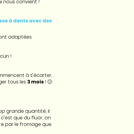
ui nous convient !
sse à dents avec des
ont adaptées.
cun !
commencent à s’écarter,
ger tous les
3 mois
! 🙂
op grande quantité, il
c’est que du fluor, on
ore par le fromage que