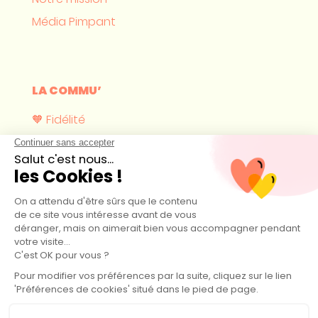
Média Pimpant
LA COMMU’
🧡 Fidélité
Où nous trouver ?
Devenir revendeur
CONTACT
hello@pimpant.com
44 boulevard Maurice Thorez 14160 Dives-sur-Mer