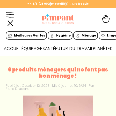
⭐️ 4,8/5 (28 000 avis vérifiés) → Lire les avis
Slide 1 of 2.
Meilleures Ventes
Hygiène
Ménage
Ling
ACCUEIL
ÉQUIPAGE
SANTÉ
FUTUR DU TRAVAIL
PLANÈTE
DI
6 produits ménagers qui ne font pas
bon ménage !
Publié le :
October 12, 2023
Mis à jour le :
10/6/24
Par :
Flora Druesne