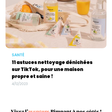
SANTÉ
11 astuces nettoyage dénichées
sur TikTok, pour une maison
propre et saine !
4/12/2023
Vivez l’
aventure
Pimpant à nos côtés !