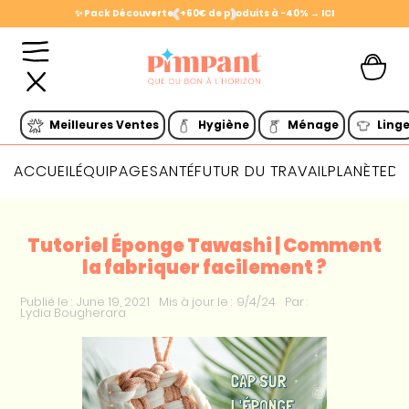
✨ Pack Découverte : +60€ de produits à -40% → ICI
Slide 2 of 2.
Meilleures Ventes
Hygiène
Ménage
Ling
ACCUEIL
ÉQUIPAGE
SANTÉ
FUTUR DU TRAVAIL
PLANÈTE
DI
Tutoriel Éponge Tawashi | Comment
la fabriquer facilement ?
Publié le :
June 19, 2021
Mis à jour le :
9/4/24
Par :
Lydia Bougherara