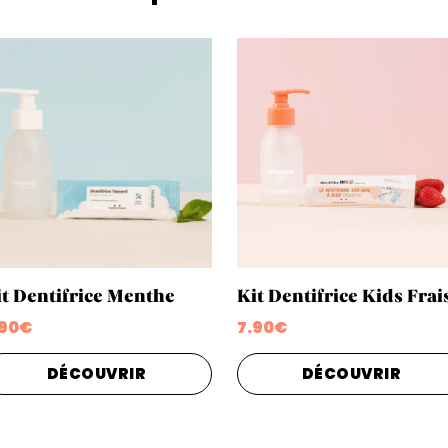
t Dentifrice Menthe
Kit Dentifrice Kids Frai
.90€
7.90€
DÉCOUVRIR
DÉCOUVRIR