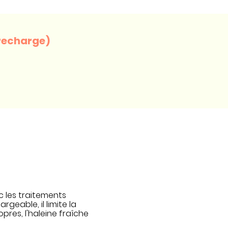
1 recharge)
c les traitements
geable, il limite la
pres, l'haleine fraîche