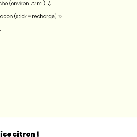
che (environ 72 mL). 💧
lacon (stick = recharge). ✨

ce citron !