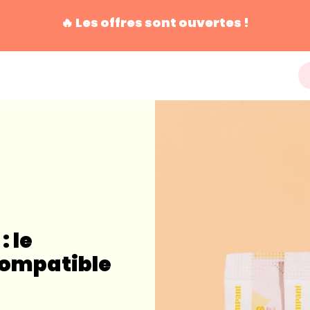
🔥 Les offres sont ouvertes !
: le
compatible