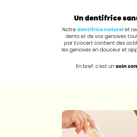
Un dentifrice san
Notre
dentifrice naturel
et re
dents et de vos gencives tou
par Ecocert contient des actif
les gencives en douceur et app
En bref, c'est un
soin co