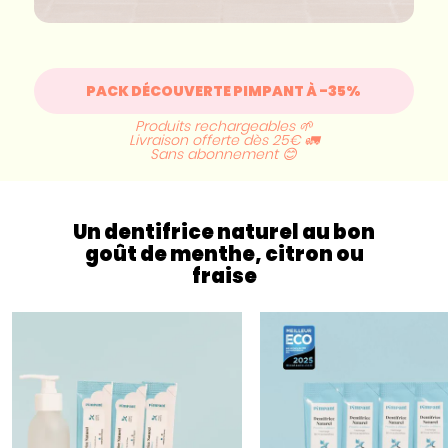
PACK DÉCOUVERTE PIMPANT À -35%
Produits rechargeables 🌱
Livraison offerte dès 25€ 🚛
Sans abonnement 😊
Un dentifrice naturel au bon
goût de menthe, citron ou
fraise