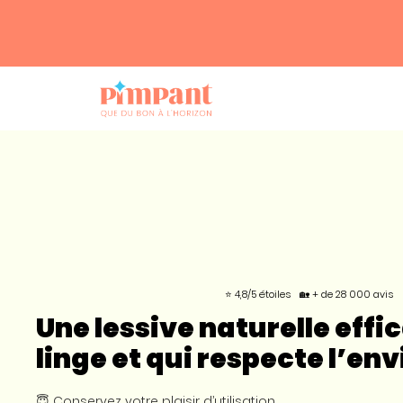
⭐ 4,8/5 étoiles
🏡 + de 28 000 avis
Une lessive naturelle effi
linge et qui respecte l’e
😇 Conservez votre plaisir d’utilisation