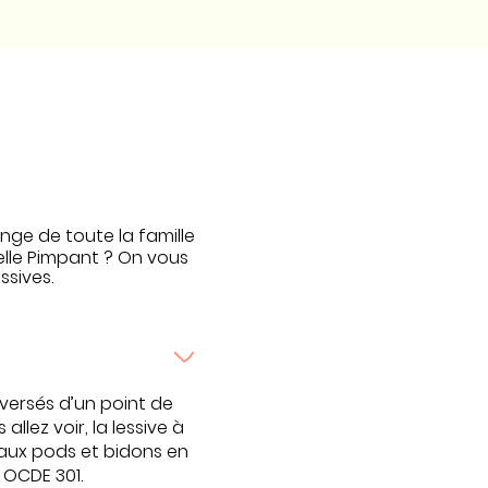
inge de toute la famille
relle Pimpant ? On vous
ssives.
versés d’un point de
llez voir, la lessive à
e aux pods et bidons en
 OCDE 301.