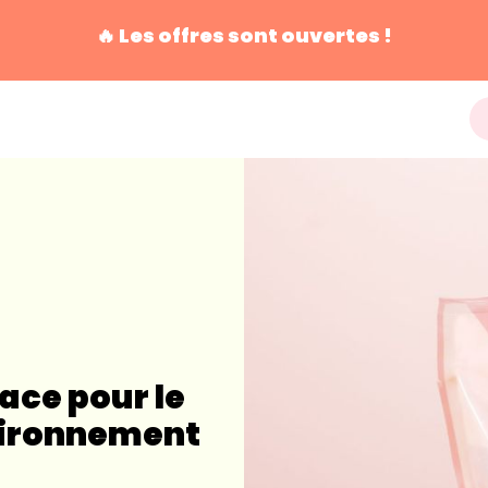
🔥 Les offres sont ouvertes !
cace pour le
nvironnement