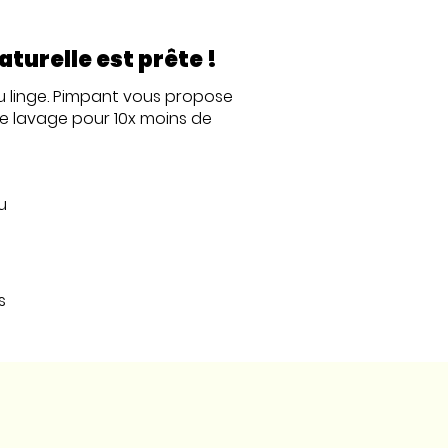
turelle est prête !
du linge. Pimpant vous propose
le lavage pour 10x moins de
u
s