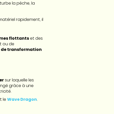
rturbe la pêche, la
 matériel rapidement, il
mes flottants
et des
t ou de
 de transformation
er
sur laquelle les
dangé grâce à une
icité.
t le
Wave Dragon
.