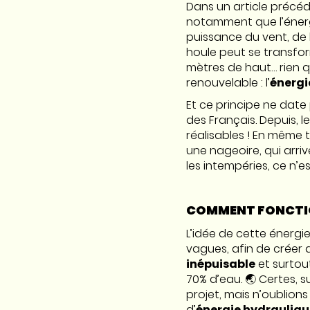
Dans un article précéd
notamment que l’énergie
puissance du vent, de la
houle peut se transfo
mètres de haut… rien qu
renouvelable : l’
énergi
Et ce principe ne date 
des Français. Depuis, 
réalisables ! En même 
une nageoire, qui arri
les intempéries, ce n’e
COMMENT FONCTIO
L’idée de cette énergie
vagues, afin de créer de
inépuisable
et surtou
70% d’eau. 🌏 Certes, s
projet, mais n’oublion
d’
énergie hydrauliqu