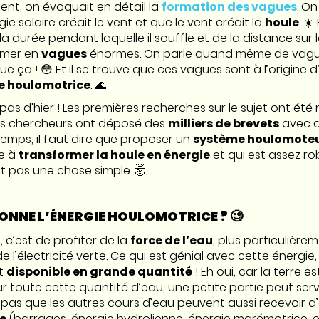
ent, on évoquait en détail la
formation des vagues
. On
 solaire créait le vent et que le vent créait la
houle
. ☀
 durée pendant laquelle il souffle et de la distance sur laq
rmer en
vagues
énormes. On parle quand même de vague
e ça ! 😳 Et il se trouve que ces vagues sont à l’origine 
e houlomotrice
. 🌊
pas d'hier ! Les premières recherches sur le sujet ont été 
les chercheurs ont déposé des
milliers de brevets
avec d
temps, il faut dire que proposer un
système houlomote
ve à
transformer la houle en énergie
et qui est assez r
st pas une chose simple. 🤯
NNE L’ÉNERGIE HOULOMOTRICE ? 🧐
, c’est de profiter de la
force de l’eau
, plus particulière
 l’électricité verte. Ce qui est génial avec cette énergie, 
t
disponible en grande quantité
! Eh oui, car la terre 
ur toute cette quantité d’eau, une petite partie peut ser
s pas que les autres cours d’eau peuvent aussi recevoir d
e
(barrages, énergie hydrolienne, énergie marémotrice, et