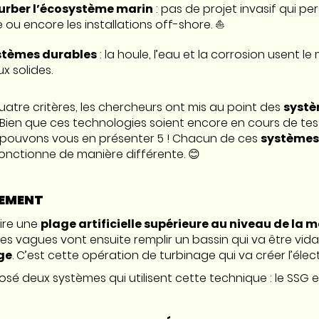
turber l’écosystème marin
: pas de projet invasif qui pe
 ou encore les installations off-shore. ⛵️
stèmes durables
: la houle, l’eau et la corrosion usent le
x solides.
atre critères, les chercheurs ont mis au point des
systè
. Bien que ces technologies soient encore en cours de tes
pouvons vous en présenter 5 ! Chacun de ces
systèmes
onctionne de manière différente. 😊
LEMENT
uire une
plage artificielle supérieure au niveau de la m
Les vagues vont ensuite remplir un bassin qui va être vi
ge
. C’est cette opération de turbinage qui va créer l’électr
osé deux systèmes qui utilisent cette technique : le SSG e