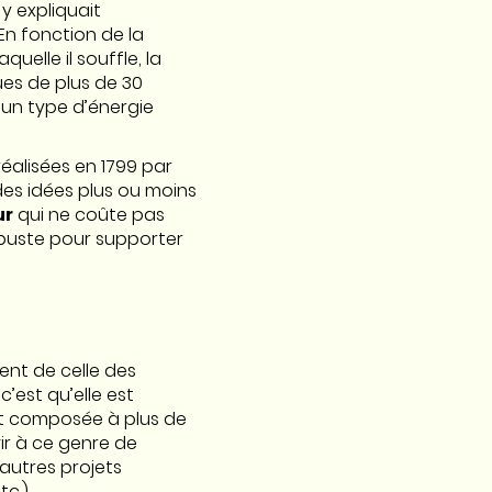
 y expliquait
️ En fonction de la
uelle il souffle, la
s de plus de 30
d’un type d’énergie
réalisées en 1799 par
es idées plus ou moins
ur
qui ne coûte pas
obuste pour supporter
ment de celle des
c’est qu’elle est
est composée à plus de
vir à ce genre de
’autres projets
c.).