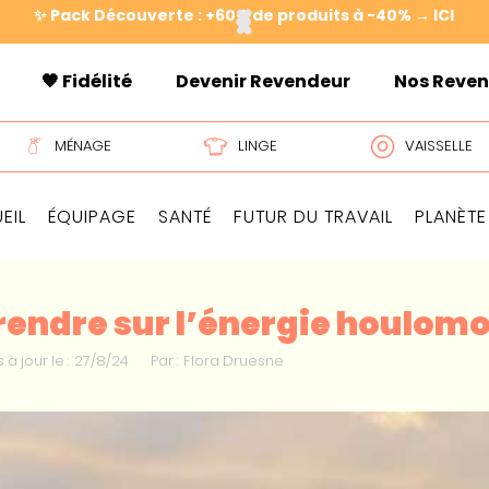
✨ Pack Découverte : +60€ de produits à -40% → ICI
🧡 Fidélité
Devenir Revendeur
Nos Reve
MÉNAGE
LINGE
VAISSELLE
EIL
ÉQUIPAGE
SANTÉ
FUTUR DU TRAVAIL
PLANÈTE
endre sur l’énergie houlomot
 à jour le :
27/8/24
Par :
Flora Druesne