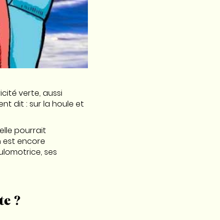
cité verte, aussi
t dit : sur la houle et
lle pourrait
 est encore
ulomotrice, ses
te ?