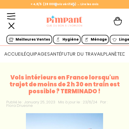
⭐️ 4,8/5 (28 000 avis vérifiés) → Lire les avis
Slide 1 of 2.
Meilleures Ventes
Hygiène
Ménage
Ling
ACCUEIL
ÉQUIPAGE
SANTÉ
FUTUR DU TRAVAIL
PLANÈTE
DI
Vols intérieurs en France lorsqu'un
trajet de moins de 2 h 30 en train est
possible ? TERMINADO !
Publié le :
January 25, 2023
Mis à jour le :
23/6/24
Par :
Flora Druesne