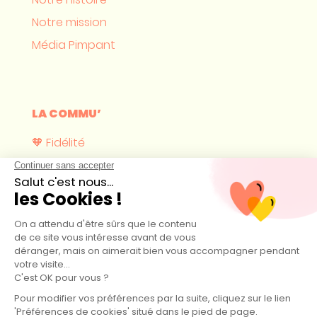
Notre mission
Média Pimpant
LA COMMU’
🧡 Fidélité
Où nous trouver ?
Devenir revendeur
CONTACT
hello@pimpant.com
44 boulevard Maurice Thorez 14160 Dives-sur-Mer