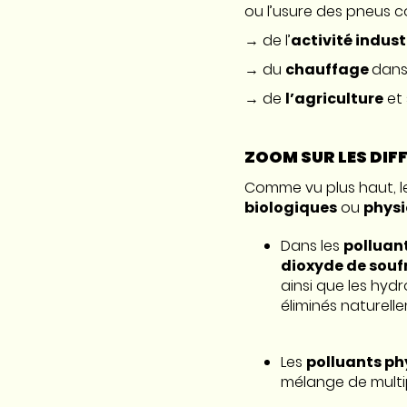
ou l’usure des pneus 
→ de l’
activité indust
→ du
chauffage
dans
→ de
l’agriculture
et 
ZOOM SUR LES DI
Comme vu plus haut, le
biologiques
ou
phys
Dans les
polluan
dioxyde de souf
ainsi que les hyd
éliminés naturell
Les
polluants ph
mélange de multi