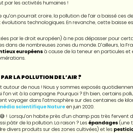
ut par les activités humaines !
u’on pourrait croire, la pollution de l’air a baissé ces d
olutions technologiques. En revanche, cette baisse est 
ixées par le droit européen) à ne pas dépasser pour certa
es dans de nombreuses zones du monde. D’ailleurs, la F
ntieux européens
à cause de la teneur en particules et
omérations.
PAR LA POLLUTION DE L’AIR ?
out autour de nous ! Nous y sommes exposés quotidienne
i l’on vit à la campagne. Pourquoi ? Eh bien, certains po
nt voyager dans l’atmosphère sur des centaines de kilo
média scientifique Nature
en juin 2020.
 😅 ! Lorsqu’on habite près d’un champ pas très fervent de
i pâtir de la pollution. La raison ? Les
épandages
(une t
 divers produits sur des zones cultivées) et les
pestici