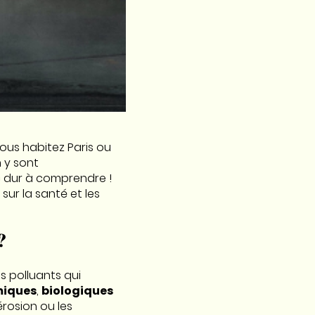
 vous habitez Paris ou
n
y sont
c dur à comprendre !
 sur la santé et les
?
es polluants qui
miques
,
biologiques
rosion ou les