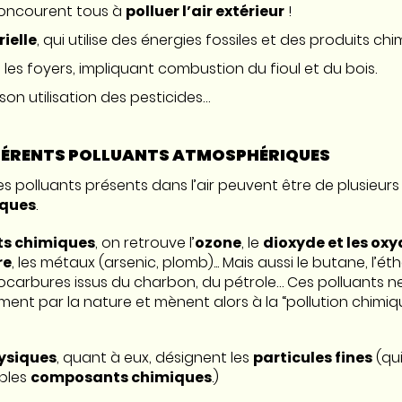
concourent tous à
polluer l’air extérieur
!
rielle
, qui utilise des énergies fossiles et des produits ch
 les foyers, impliquant combustion du fioul et du bois.
son utilisation des pesticides…
FFÉRENTS POLLUANTS ATMOSPHÉRIQUES
s polluants présents dans l’air peuvent être de plusieurs
iques
.
ts chimiques
, on retrouve l’
ozone
, le
dioxyde et les ox
re
, les métaux (arsenic, plomb)... Mais aussi le butane, l’é
rocarbures issus du charbon, du pétrole… Ces polluants 
ement par la nature et mènent alors à la “pollution chimiq
ysiques
, quant à eux, désignent les
particules fines
(qu
ples
composants chimiques
.)