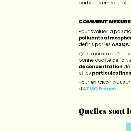
particulièrement pollu
COMMENT MESURE-T
Pour évaluer la polluti
polluants atmosphé
définis par les
AASQA
👉 La qualité de l’air
bonne qualité de l’air,
de concentration
de 
et les
particules fines
Pour en savoir plus sur
d’
ATMO France
.
Quelles sont l