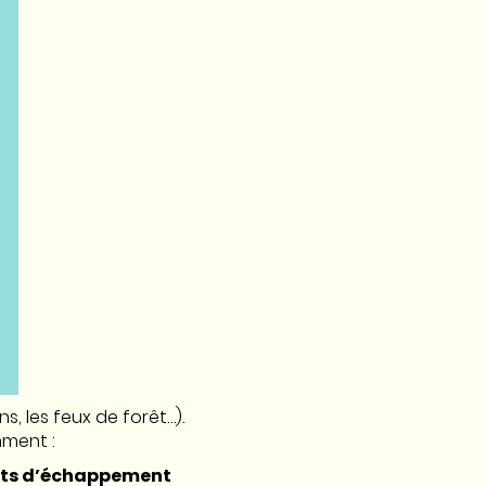
s, les feux de forêt…).
mment :
pots d’échappement