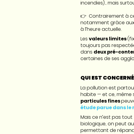
incendies)... mais surto
👉 Contrairement à ce q
notamment grâce aux év
à l’heure actuelle.
Les
valeurs limites
(f
toujours pas respecté
dans
deux pré-conte
certaines de ses aggl
QUI EST CONCERNÉ 
La pollution est part
habite — et ce, même s
particules fines
peuve
étude parue dans le 
Mais ce n’est pas tout
biologique, on peut auss
permettant de répandre