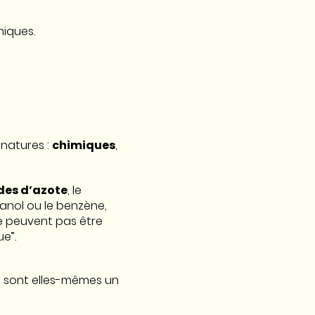
imiques.
 natures :
chimiques
,
ydes d’azote
, le
thanol ou le benzène,
ne peuvent pas être
ue”.
i sont elles-mêmes un