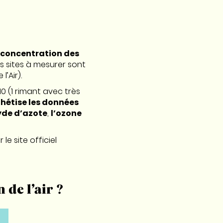
concentration des
es sites à mesurer sont
’Air).
 10 (1 rimant avec très
hétise les données
yde d’azote
,
l’ozone
le site officiel
 de l’air ?