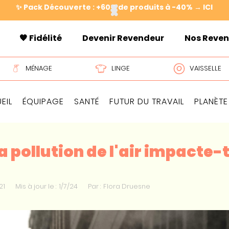
✨ Pack Découverte : +60€ de produits à -40% → ICI
🧡 Fidélité
Devenir Revendeur
Nos Reve
MÉNAGE
LINGE
VAISSELLE
EIL
ÉQUIPAGE
SANTÉ
FUTUR DU TRAVAIL
PLANÈTE
pollution de l'air impacte-t
21
Mis à jour le :
1/7/24
Par :
Flora Druesne