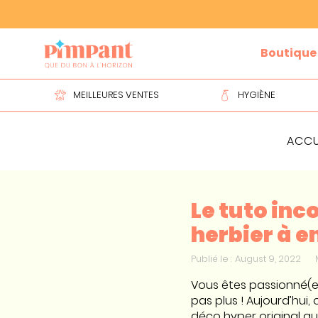
Slide 2 of 2.
Boutique
MEILLEURES VENTES
HYGIÈNE
ACCU
Le tuto inc
herbier à e
Publié le :
August 9, 2022
Vous êtes passionné(e)
pas plus ! Aujourd’hui
déco hyper original qu