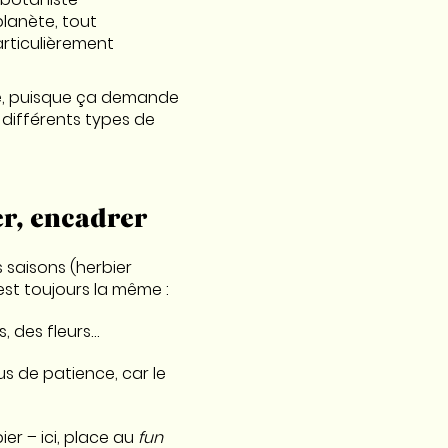
planète, tout
rticulièrement
re, puisque ça demande
 différents types de
er, encadrer
s saisons (herbier
est toujours la même :
s, des fleurs…
lus de patience, car le
ier – ici, place au
fun