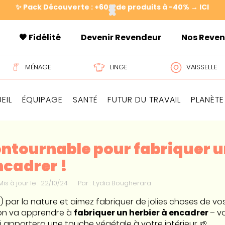
✨ Pack Découverte : +60€ de produits à -40% → ICI
🧡 Fidélité
Devenir Revendeur
Nos Reve
MÉNAGE
LINGE
VAISSELLE
EIL
ÉQUIPAGE
SANTÉ
FUTUR DU TRAVAIL
PLANÈTE
ontournable pour fabriquer un
ncadrer !
Mis à jour le :
22/10/24
Par :
Lydia Bougherara
 par la nature et aimez fabriquer de jolies choses de vos 
, on va apprendre à
fabriquer un herbier à encadrer
– v
i apportera une touche végétale à votre intérieur 🌱.