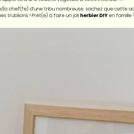
s le/la chef(fe) d’une tribu nombreuse, sachez que cette a
s trublions ! Prêt(e) à faire un joli
herbier DIY
en famille 