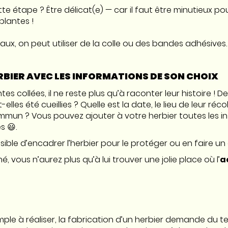
tte étape ? Être délicat(e) — car il faut être minutieux po
plantes !
taux, on peut utiliser de la colle ou des bandes adhésives
BIER AVEC LES INFORMATIONS DE SON CHOIX
tes collées, il ne reste plus qu’à raconter leur histoire ! D
elles été cueillies ? Quelle est la date, le lieu de leur réc
un ? Vous pouvez ajouter à votre herbier toutes les in
s 😃.
sible d’encadrer l’herbier pour le protéger ou en faire un
né, vous n’aurez plus qu’à lui trouver une jolie place où l’
a
imple à réaliser, la fabrication d’un herbier demande du t