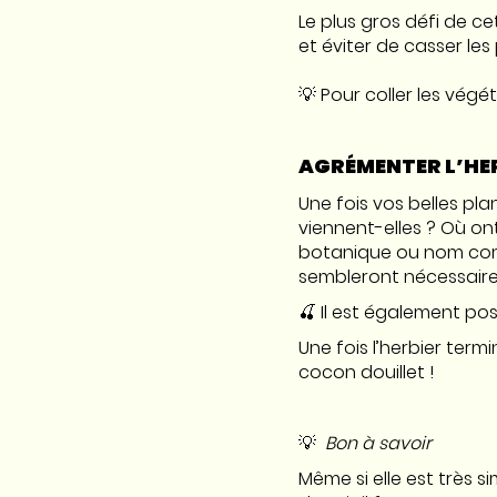
Le plus gros défi de ce
et éviter de casser les 
💡 Pour coller les végé
AGRÉMENTER L’HER
Une fois vos belles plan
viennent-elles ? Où ont-
botanique ou nom comm
sembleront nécessaire
🍒 Il est également pos
Une fois l’herbier termi
cocon douillet !
💡
Bon à savoir
Même si elle est très s