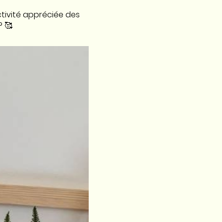
ctivité appréciée des
? 🥰