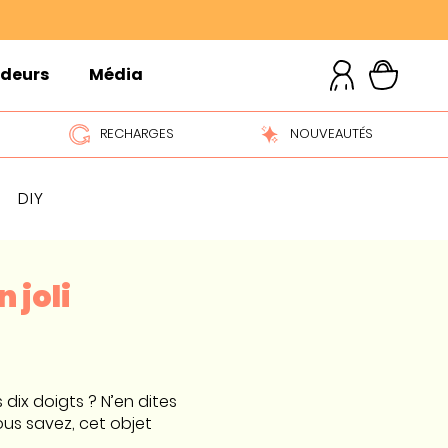
ndeurs
Média
RECHARGES
NOUVEAUTÉS
DIY
 joli
dix doigts ? N’en dites
ous savez, cet objet