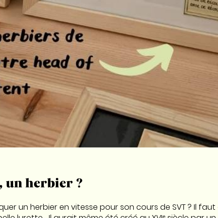
, un herbier ?
quer un herbier en vitesse pour son cours de SVT ? Il fau
 belle lurette… Il aurait même été créé au XVIᵉ siècle par u