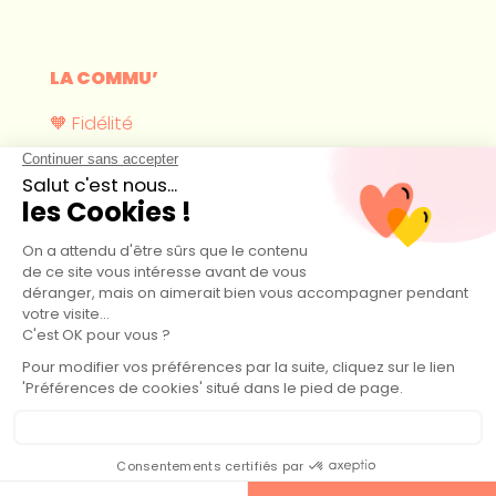
LA COMMU’
🧡 Fidélité
Où nous trouver ?
Devenir revendeur
CONTACT
hello@pimpant.com
44 boulevard Maurice Thorez 14160 Dives-sur-Mer
© 2025 Pimpant