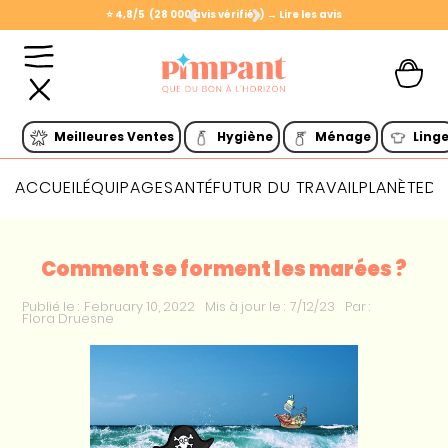
⭐️ 4,8/5 (28 000 avis vérifiés) → Lire les avis
Slide 1 of 2.
Meilleures Ventes
Hygiène
Ménage
Ling
ACCUEIL
ÉQUIPAGE
SANTÉ
FUTUR DU TRAVAIL
PLANÈTE
DI
Comment se forment les marées ?
Publié le :
February 10, 2022
Mis à jour le :
7/12/23
Par :
Flora Druesne