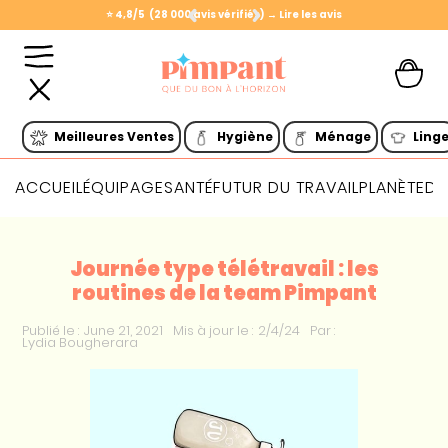
⭐️ 4,8/5 (28 000 avis vérifiés) → Lire les avis
Slide 1 of 2.
Meilleures Ventes
Hygiène
Ménage
Ling
ACCUEIL
ÉQUIPAGE
SANTÉ
FUTUR DU TRAVAIL
PLANÈTE
DI
Journée type télétravail : les
routines de la team Pimpant
Publié le :
June 21, 2021
Mis à jour le :
2/4/24
Par :
Lydia Bougherara