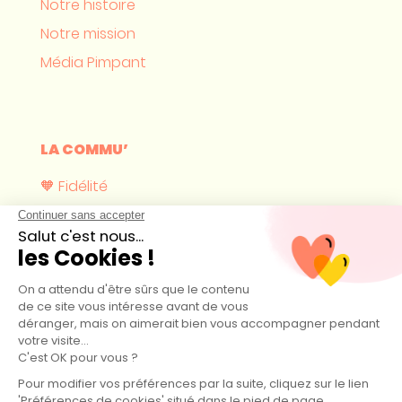
Notre histoire
Notre mission
Média Pimpant
LA COMMU’
🧡 Fidélité
Où nous trouver ?
Devenir revendeur
CONTACT
hello@pimpant.com
44 boulevard Maurice Thorez 14160 Dives-sur-Mer